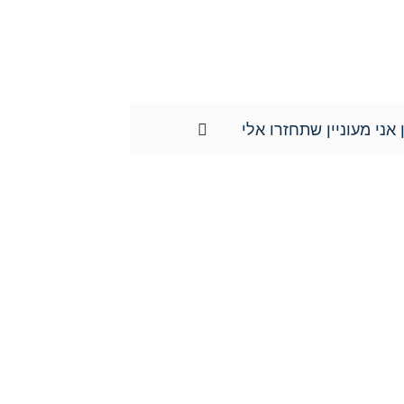
מה וכן השימוש במידע שמסרתם נמסר לשם
ד ונוטריון חגי אורגד, ולא יועבר לשום
ידע האישי וכן למוחקו.**
 אני מעוניין שתחזרו אלי
צרו איתנו קשר כבר היום:
טל':
077-301-501-1
נייד:
052-8876838
פקס:
077-301-501-2
מייל:
orgadlaw@gmail.com