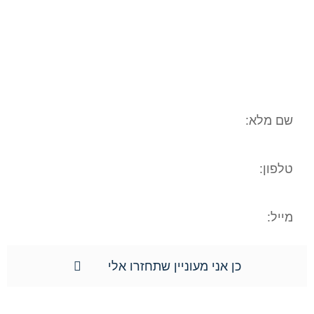
המשפטי/עובדתי שלכם. המידע נמסר אך
ורק למשרד עו"ד ונוטריון חגי אורגד, ולא
יועבר לשום גורם אחר. הנכם רשאים לעיין
במידע האישי, וכן הנכם רשאים לתקן את
המידע האישי וכן למוחקו.**
כן אני מעוניין שתחזרו אלי