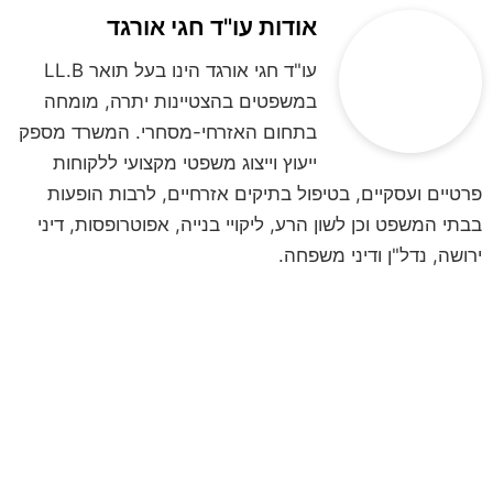
אודות עו"ד חגי אורגד
עו"ד חגי אורגד הינו בעל תואר LL.B
במשפטים בהצטיינות יתרה, מומחה
בתחום האזרחי-מסחרי. המשרד מספק
ייעוץ וייצוג משפטי מקצועי ללקוחות
פרטיים ועסקיים, בטיפול בתיקים אזרחיים, לרבות הופעות
בבתי המשפט וכן לשון הרע, ליקויי בנייה, אפוטרופסות, דיני
ירושה, נדל"ן ודיני משפחה.
לקביעת פגישת ייעוץ
השאירו פרטים ונחזור אליכם
**לתשומת ליבכם, הנתונים אשר תמסרו,
נמסרים מתוך רצון טוב וחופשי וכן מתוך
הסכמה וכן השימוש במידע שמסרתם נמסר
לשם בחינה משפטית ראשונית של המקרה