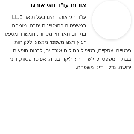
אודות עו"ד חגי אורגד
עו"ד חגי אורגד הינו בעל תואר LL.B
במשפטים בהצטיינות יתרה, מומחה
בתחום האזרחי-מסחרי. המשרד מספק
ייעוץ וייצוג משפטי מקצועי ללקוחות
פרטיים ועסקיים, בטיפול בתיקים אזרחיים, לרבות הופעות
בבתי המשפט וכן לשון הרע, ליקויי בנייה, אפוטרופסות, דיני
ירושה, נדל"ן ודיני משפחה.
לקביעת פגישת ייעוץ
השאירו פרטים ונחזור אליכם
**לתשומת ליבכם, הנתונים אשר תמסרו,
נמסרים מתוך רצון טוב וחופשי וכן מתוך
הסכמה וכן השימוש במידע שמסרתם נמסר
לשם בחינה משפטית ראשונית של המקרה