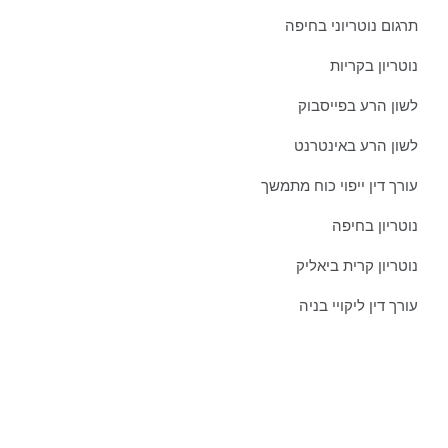
תרגום נוטריוני בחיפה
נוטריון בקריות
לשון הרע בפייסבוק
לשון הרע באינטרנט
עורך דין ייפוי כוח מתמשך
נוטריון בחיפה
נוטריון קרית ביאליק
עורך דין ליקויי בניה
צרו איתנו קשר כבר היום:
טל':
077-301-501-1
נייד:
052-8876838