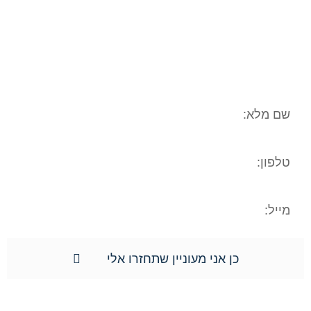
המשפטי/עובדתי שלכם. המידע נמסר אך
ורק למשרד עו"ד ונוטריון חגי אורגד, ולא
יועבר לשום גורם אחר. הנכם רשאים לעיין
במידע האישי, וכן הנכם רשאים לתקן את
המידע האישי וכן למוחקו.**
כן אני מעוניין שתחזרו אלי