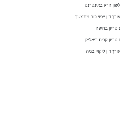
לשון הרע באינטרנט
עורך דין ייפוי כוח מתמשך
נוטריון בחיפה
נוטריון קרית ביאליק
עורך דין ליקויי בניה
צרו איתנו קשר כבר היום:
טל':
077-301-501-1
נייד:
052-8876838
פקס:
077-301-501-2
מייל:
orgadlaw@gmail.com
כתובת:
שד' בן גוריון 63, קריית ביאליק