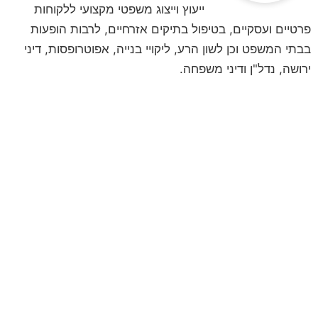
ייעוץ וייצוג משפטי מקצועי ללקוחות
פרטיים ועסקיים, בטיפול בתיקים אזרחיים, לרבות הופעות
בבתי המשפט וכן לשון הרע, ליקויי בנייה, אפוטרופסות, דיני
ירושה, נדל"ן ודיני משפחה.
לקביעת פגישת ייעוץ
השאירו פרטים ונחזור אליכם
**לתשומת ליבכם, הנתונים אשר תמסרו,
נמסרים מתוך רצון טוב וחופשי וכן מתוך
הסכמה וכן השימוש במידע שמסרתם נמסר
לשם בחינה משפטית ראשונית של המקרה
המשפטי/עובדתי שלכם. המידע נמסר אך
ורק למשרד עו"ד ונוטריון חגי אורגד, ולא
יועבר לשום גורם אחר. הנכם רשאים לעיין
במידע האישי, וכן הנכם רשאים לתקן את
המידע האישי וכן למוחקו.**