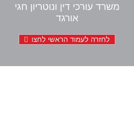
משרד עורכי דין ונוטריון חגי
אורגד
לחזרה לעמוד הראשי לחצו
לקביעת פגישת ייעוץ
השאירו פרטים ונחזור אליכם
**לתשומת ליבכם, הנתונים אשר תמסרו,
נמסרים מתוך רצון טוב וחופשי וכן מתוך
הסכמה וכן השימוש במידע שמסרתם נמסר
לשם בחינה משפטית ראשונית של המקרה
המשפטי/עובדתי שלכם. המידע נמסר אך