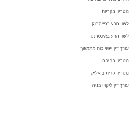
נוטריון בקריות
לשון הרע בפייסבוק
לשון הרע באינטרנט
עורך דין ייפוי כוח מתמשך
נוטריון בחיפה
נוטריון קרית ביאליק
עורך דין ליקויי בניה
צרו איתנו קשר כבר היום:
טל':
077-301-501-1
נייד:
052-8876838