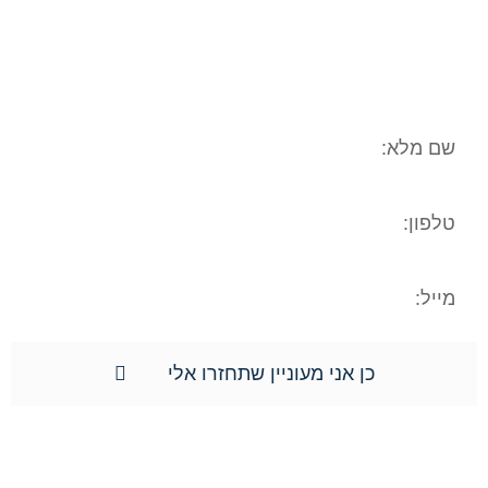
ורק למשרד עו"ד ונוטריון חגי אורגד, ולא
יועבר לשום גורם אחר. הנכם רשאים לעיין
במידע האישי, וכן הנכם רשאים לתקן את
המידע האישי וכן למוחקו.**
כן אני מעוניין שתחזרו אלי