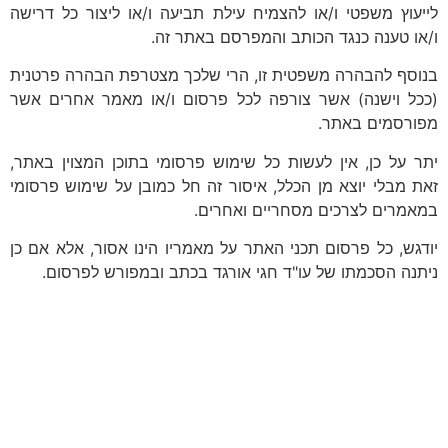
לייעוץ משפטי ו/או להצמיח עילת תביעה ו/או ליצור כל דרישה
ו/או טענה כנגד הכותב והמפרסם באתר זה.
בנוסף להבהרה משפטית זו, הרי שלכך מצטרפת הבהרה פרטנית
(ככל וישנה) אשר צורפה לכל פרסום ו/או מאמר אחרים אשר
מפורסמים באתר.
יתר על כן, אין לעשות כל שימוש פרסומי בתוכן המצוין באתר,
זאת מבלי יוצא מן הכלל, איסור זה חל כמובן על שימוש פרסומי
במאמרים לצרכים מסחריים ואחרים.
יודגש, כל פרסום תכני האתר על מאמריו הינו אסור, אלא אם כן
ניתנה הסכמתו של עו"ד חגי אורגד בכתב ובמפורש לפרסום.
לקביעת פגישת ייעוץ
השאירו פרטים ונחזור אליכם
**לתשומת ליבכם, הנתונים אשר תמסרו,
נמסרים מתוך רצון טוב וחופשי וכן מתוך