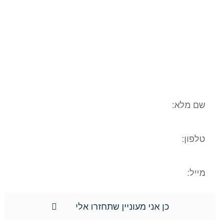
הסכמה וכן השימוש במידע שמסרתם נמסר
לשם בחינה משפטית ראשונית של המקרה
המשפטי/עובדתי שלכם. המידע נמסר אך
ורק למשרד עו"ד ונוטריון חגי אורגד, ולא
יועבר לשום גורם אחר. הנכם רשאים לעיין
במידע האישי, וכן הנכם רשאים לתקן את
המידע האישי וכן למוחקו.**
כן אני מעוניין שתחזרו אלי