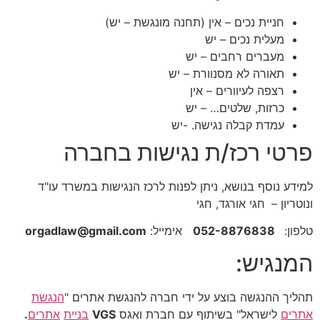
חניית נכים – אין (תחנה מונגשת – יש)
מעלית נכים – יש
מעברים רחבים – יש
תאורה לא מסנוורת – יש
רצפה לעיוורים – אין
כרזות, שלטים… – יש
עמדת קבלה נגישה. -יש
פרטי רכז/ת נגישות בחברה
למידע נוסף בנושא, ניתן לפנות לרכז הנגישות במשרד עו"ד
ונוטריון –
חגי אורגד, חגי
טלפון:
052-8876838
אימייל:
orgadlaw@gmail.com
המנגיש:
תהליך ההנגשה בוצע על ידי חברה להנגשת אתרים "
הנגשת
אתרים
לישראל" בשיתוף עם חברת ואגס
VGS
בניית
אתרים
.