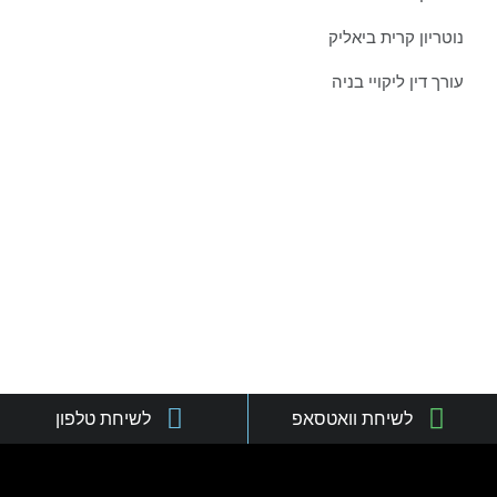
נוטריון קרית ביאליק
עורך דין ליקויי בניה
צרו איתנו קשר כבר היום:
טל':
077-301-501-1
נייד:
052-8876838
פקס:
077-301-501-2
מייל:
orgadlaw@gmail.com
כתובת:
שד' בן גוריון 63, קריית ביאליק
לשיחת וואטסאפ
לשיחת טלפון