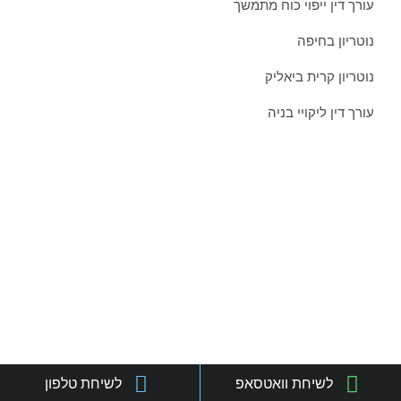
עורך דין ייפוי כוח מתמשך
נוטריון בחיפה
נוטריון קרית ביאליק
עורך דין ליקויי בניה
צרו איתנו קשר כבר היום:
טל':
077-301-501-1
נייד:
052-8876838
פקס:
077-301-501-2
מייל:
orgadlaw@gmail.com
כתובת:
שד' בן גוריון 63, קריית ביאליק
לשיחת וואטסאפ
לשיחת טלפון