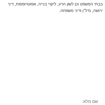
בבתי המשפט וכן לשון הרע, ליקויי בנייה, אפוטרופסות, דיני
ירושה, נדל"ן ודיני משפחה.
לקביעת פגישת ייעוץ
השאירו פרטים ונחזור אליכם
**לתשומת ליבכם, הנתונים אשר תמסרו,
נמסרים מתוך רצון טוב וחופשי וכן מתוך
הסכמה וכן השימוש במידע שמסרתם נמסר
לשם בחינה משפטית ראשונית של המקרה
המשפטי/עובדתי שלכם. המידע נמסר אך
ורק למשרד עו"ד ונוטריון חגי אורגד, ולא
יועבר לשום גורם אחר. הנכם רשאים לעיין
במידע האישי, וכן הנכם רשאים לתקן את
המידע האישי וכן למוחקו.**