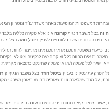
תיק מאוד ומנוסה בענייני חוזים לרבות בעניין
ביטול חוזה
.
הרות המשפטיות המופיעות באתר משרד עו"ד ונוטריון חגי אור
חוזה
בצל משבר הנגיף
קורונה
אינו אלא סקירה כללית בלבד 
היבטים הסבוכים אשר רלוונטיים לעניין
ביטול חוזה
בצל משבר
ו כייעוץ משפטי, ותוכנו או אי תוכנו אינו מתיימר להוות תחלי
 מאמר זה אינו מהווה כלל ועיקר הצעה לנקיטה ו/או לאי נקיטת 
 או ישיר לכל פעולה ו/או אי פעולה שתינקט כתוצאה מקריאת 
ל הפרק עת עסקינן בעניין
ביטול חוזה
בצל משבר הנגיף
קורו
ו, על מנת שמלאכה זו ותוצאותיה תבוצע באופן משפטי-מקצועי,
ד, אשר מצוי ובקיא בתחום דיני החוזים ומעורה בפרטים מזה שנים