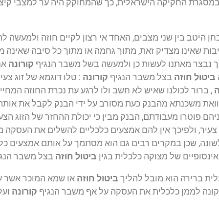
מסגרת החקיקה הישראלית, כך שהמחוקק היה ער למצבי קיצון 
חן היטב בין שני מצבים, האחד אי רצון לקיים חוזה ולמעשה ל
סיבות שאינו מצדיק זאת, מתוך גחמה או מתוך כל סיבה שאינה
, אך נבצר מאתנו לעשות כן ולמעשה בשל משבר הנגיף
קורונה
אנ
ביטול חוזה
בצל משבר הנגיף
קורונה
: טלו דוגמא של זוג צע
ה
, ברור לכולנו שאיש לא חשב ולו לרגע עת נכרת החוזה המחיי
 הלוואת משכנתא מהבנק כעת מסורב על ידי הבנק לקבל את אות
ניהם פוטרו מעבודתם, הבנק מבין כי יכולת ההחזר של הזוג ה
 צעיר, ולפיכך אין להם אמצעים כלכליים להשלים את העסקה מ
שונה, שכן במקרים רבים גם הוא מסתמך על אותם אמצעים כלכ
ינסופיים של מצוקה כלכלית בגין
ביטול חוזה
בצל משבר הנג
לית ברירה הוא מובל להליך
ביטול חוזה
או שמא המוכר אשר עו
הקונה לממן כלכלית את העסקה על אף משבר הנגיף
קורונה
ועל