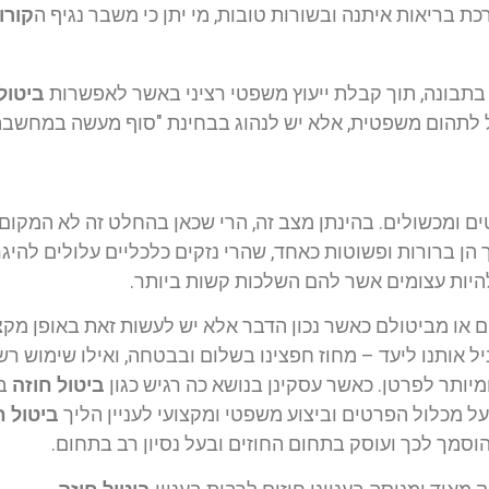
כת בריאות איתנה ובשורות טובות, מי יתן כי משבר נגיף ה
קורו
בתבונה, תוך קבלת ייעוץ משפטי רציני באשר לאפשרות
ביטול
 לתהום משפטית, אלא יש לנהוג בבחינת "סוף מעשה במחשבה 
רטים ומכשולים. בהינתן מצב זה, הרי שכאן בהחלט זה לא המקום "
הן ברורות ופשוטות כאחד, שהרי נזקים כלכליים עלולים להיג
 להיות עצומים אשר להם השלכות קשות ביותר.
 או מביטולם כאשר נכון הדבר אלא יש לעשות זאת באופן מקצוע
יל אותנו ליעד – מחוז חפצינו בשלום ובבטחה, ואילו שימוש רשל
מיותר לפרטן. כאשר עסקינן בנושא כה רגיש כגון
ביטול חוזה
בי
ל מכלול הפרטים וביצוע משפטי ומקצועי לעניין הליך
ביטול ח
הוסמך לכך ועוסק בתחום החוזים ובעל נסיון רב בתחום.