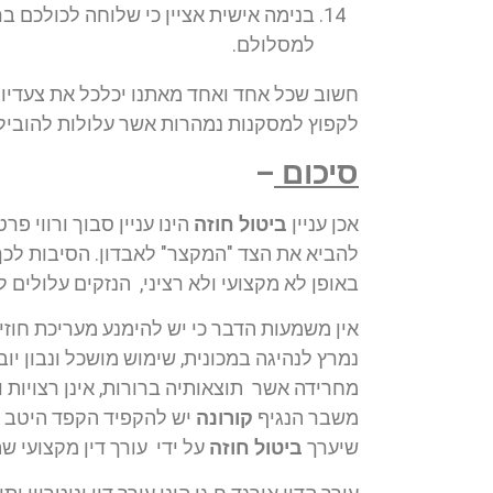
בנימה אישית אציין כי שלוחה לכולכם בר
למסלולם.
חשוב שכל אחד ואחד מאתנו יכלכל את צעדיו 
לקפוץ למסקנות נמהרות אשר עלולות להוביל
סיכום
–
אכן עניין
ביטול חוזה
הינו עניין סבוך ורווי פ
להביא את הצד "המקצר" לאבדון. הסיבות לכך 
באופן לא מקצועי ולא רציני, הנזקים עלולים
אין משמעות הדבר כי יש להימנע מעריכת חוזים
נמרץ לנהיגה במכונית, שימוש מושכל ונבון יוב
מחרידה אשר תוצאותיה ברורות, אינן רצויות ו
משבר הנגיף
קורונה
יש להקפיד הקפד היטב ע
שיערך
ביטול חוזה
על ידי עורך דין מקצועי ש