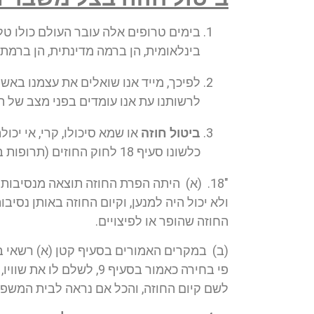
בימים טרופים אלה עובר העולם כולו ט
בינלאומית, הן ברמה מדינתית, הן ברמת
לפיכך, מייד אנו שואלים את עצמנו באשר
לרשותנו עת אנו עומדים בפני מצב של ה
ביטול חוזה
או שמא סיכולו, קרי, אי יכ
כלשונו סעיף 18 לחוק החוזים (תרופות בשל הפרת חוזה), תשל"א-1970 (להלן: "חוק החוזים תרופות"):
"18. (א) היתה הפרת החוזה תוצאה מנסיבות
ולא יכול היה למנען, וקיום החוזה באותן נסי
החוזה שהופר או לפיצויים.
(ב) במקרים האמורים בסעיף קטן (א) רשאי בית
פי בחירה כאמור בסעיף 
לשם קיום החוזה, והכל אם נראה לבית המשפט 