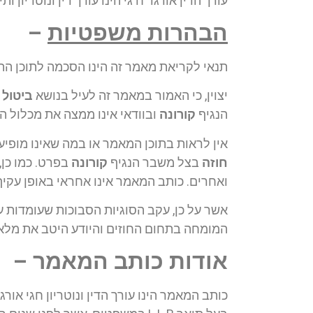
עורך הדין אורגד ח גי הינו עורך דין ונוטריון ו
הבהרות משפטיות
–
תנאי לקריאת מאמר זה הינו הסכמה לתוכן ההב
יצוין, כי האמור במאמר זה לעיל בנושא
ביטול 
הנגיף
קורונה
ובוודאי אינו ממצה את מכלול ה
אין לראות בתוכן המאמר או במה שאינו מופיע ב
חוזה
בצל משבר הנגיף
קורונה
בפרט. כמו כן,
ואחרים. כותב המאמר אינו אחראי באופן עקיף
אשר על כן, עקב הסוגיות הסבוכות שעומדות ע
המומחה בתחום החוזים והיודע היטב את מלאכת
אודות כותב המאמר –
כותב המאמר הינו עורך הדין ונוטריון חגי אורג