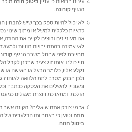
עינינו הרואות כי עניין
ביטול חוזה
מוכר ב
הנגיף
קורונה
.
לא יכול להיות ספק בכך שיש להבחין הב
כדאיות כלכלית למשל או מתוך שינוי נ
אנו מעוניינים ורוצים לקיים את החוזה
לאי עמידה בהתחייבויות חוזיות ולמעשה
מחייבת לפני שהחל משבר הנגיף
קורונ
חיי כולנו. אותו זוג צעיר שתכנן לקבל
נקלע אליו, כלומר הבעל או האישה או ש
ולכן הבנק מסרב לתת הלוואה לאותו זוג
ומעוניין להשלים את העסקה ככתבה וכל
הולכת ומתארכת ויוצרת מעגלים כמעט א
אז מי צודק אתם שואלים? הקונה אשר ב
חוזה
וטוען כי באחריותו הבלעדית של 
ביטול חוזה
.