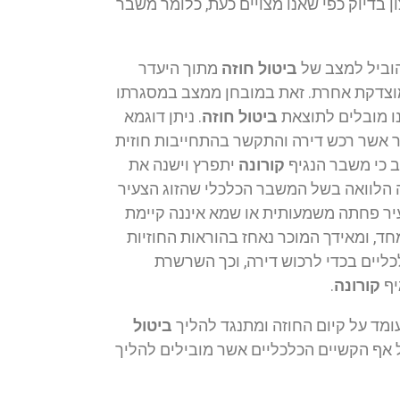
בדיוק כפי שאנו מצויים כעת, כלומר משבר
הוביל למצב של
ביטול חוזה
מתוך היעדר
 מוצדקת אחרת. זאת במובחן ממצב במסגרתו
ו מובלים לתוצאת
ביטול חוזה
. ניתן דוגמא
יר אשר רכש דירה והתקשר בהתחייבות חוזית
ב כי משבר הנגיף
קורונה
יתפרץ וישנה את
ה הלוואה בשל המשבר הכלכלי שהזוג הצעיר
צעיר פחתה משמעותית או שמא איננה קיימת
חד, ומאידך המוכר נאחז בהוראות החוזיות
ליים בכדי לרכוש דירה, וכך השרשרת
יף
קורונה
.
מד על קיום החוזה ומתנגד להליך
ביטול
 אף הקשיים הכלכליים אשר מובילים להליך