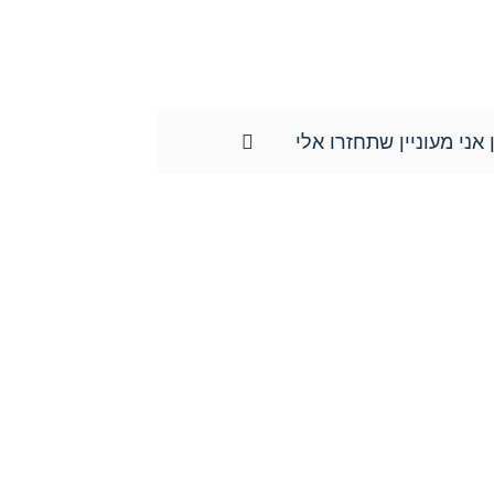
מה וכן השימוש במידע שמסרתם נמסר לשם
ד ונוטריון חגי אורגד, ולא יועבר לשום
ידע האישי וכן למוחקו.**
 אני מעוניין שתחזרו אלי
צרו איתנו קשר כבר היום:
טל':
077-301-501-1
נייד:
052-8876838
פקס:
077-301-501-2
מייל:
orgadlaw@gmail.com