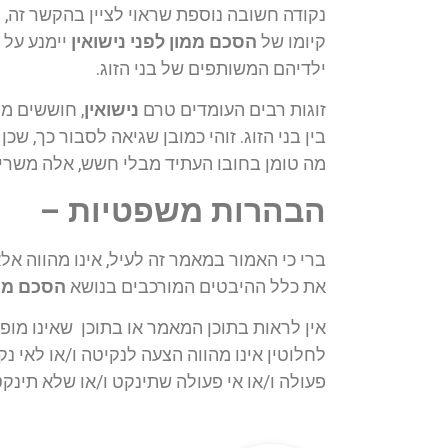
נקודה חשובה נוספת שראוי לציין בהקשר זה, הי
קיומו של
הסכם ממון לפני נישואין
יימנע על פ
ילדיהם המשותפים של בני הזוג.
זוגות רבים העומדים טרם
נישואין
, חוששים מ
בין בני הזוג. זוהי כמובן שגיאה לסבור כך, שכן
מה טומן בחובו העתיד מבלי חשש, אלה משרים 
הבהרות משפטיות –
ברי כי האמור במאמר זה לעיל, אינו מהווה 
את כלל ההיבטים המורכבים בנושא
הסכם ממו
אין לראות בתוכן המאמר או בתוכן שאינו מופיע
לחלוטין אינו מהווה הצעה לנקיטה ו/או לאי נ
פעולה ו/או אי פעולה שתינקט ו/או שלא תינ