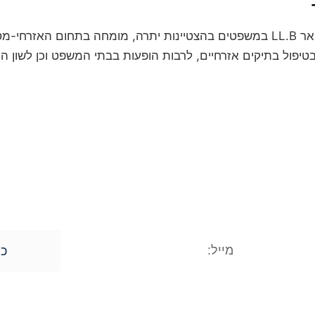
עו"ד חגי אורגד הינו בעל תואר LL.B במשפטים בהצטיינות יתרה, מומחה בת
טיפול בתיקים אזרחיים, לרבות הופעות בבתי המשפט וכן לשון הרע, 
לקביעת פגישת ייעוץ
השאירו פרטים ונחזור אליכם
מסרים מתוך רצון טוב וחופשי וכן מתוך הסכ
עובדתי שלכם. המידע נמסר אך ורק למשרד עו"
ין במידע האישי, וכן הנכם רשאים לתקן את המ
כן