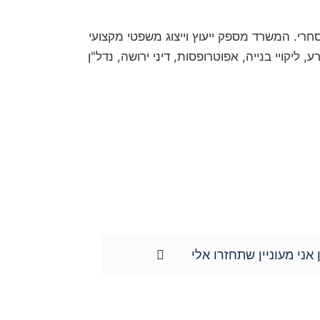
חום האזרחי-מסחרי. המשרד מספק ייעוץ וייצוג משפטי מקצועי
ליקויי בנייה, אפוטרופסות, דיני ירושה, נדל"ן
מה וכן השימוש במידע שמסרתם נמסר לשם
ד ונוטריון חגי אורגד, ולא יועבר לשום
ידע האישי וכן למוחקו.**
 אני מעוניין שתחזרו אלי