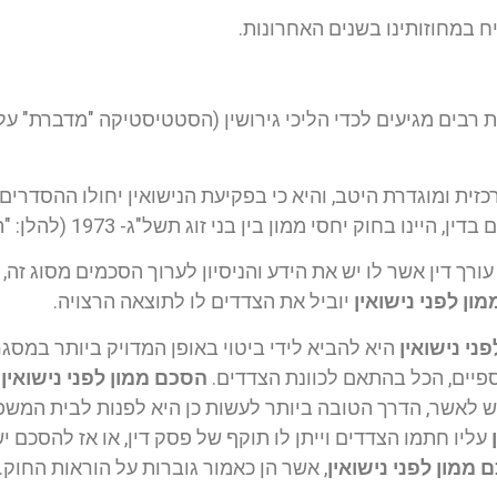
ח במחוזותינו בשנים האחרונות.
 רבים מגיעים לכדי הליכי גירושין (הסטטיסטיקה "מדברת" על 
זית ומוגדרת היטב, והיא כי בפקיעת הנישואין יחולו ההסדרי
בחוק יחסי ממון בין בני זוג תשל"ג- 1973 (להלן: "החוק").
 עורך דין אשר לו יש את הידע והניסיון לערוך הסכמים מסוג זה,
ון לפני נישואין
יוביל את הצדדים לו לתוצאה הרצויה.
ני נישואין
היא להביא לידי ביטוי באופן המדויק ביותר במסג
ספיים, הכל בהתאם לכוונת הצדדים.
הסכם ממון לפני נישואין
א
 לאשר, הדרך הטובה ביותר לעשות כן היא לפנות לבית המשפ
עליו חתמו הצדדים וייתן לו תוקף של פסק דין, או אז להסכם י
 ממון לפני נישואין
, אשר הן כאמור גוברות על הוראות החוק.