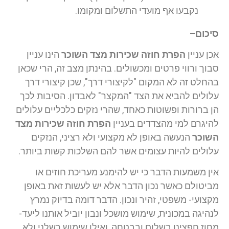
נקבעו אף מועדי התשלום ומקומו.
סיכום–
אכן עניין
הפרת חוזה שכירות מצד השוכר
הינו עניין
סבוך ורווי פרטים ומכשולים. בהינתן מצב זה, הרי שכאן
בהחלט זה לא המקום "לקיצורי דרך", שכן קיצורי דרך
עלולים להביא את הצד "המקצר" לאבדון. הסיבות לכך
הן ברורות ופשוטות כאחד, שהרי נזקים כלכליים עלולים
להיגרם למי מהצדדים בעניין
הפרת חוזה שכירות מצד
השוכר
הנעשה באופן לא מקצועי ולא רציני, הנזקים
עלולים להיות עצומים אשר להם השלכות קשות ביותר.
אין משמעות הדבר כי יש להימנע מעריכת חוזים או
מביטולם כאשר נכון הדבר אלא יש לעשות זאת באופן
מקצועי- משפטי, זהיר ונכון. הדבר דומה בדיוק נמרץ
לנהיגה במכונית, שימוש מושכל ונבון יוביל אותנו ליעד-
מחוז חפצינו בשלום ובבטחה, ואילו שימוש רשלני ולא