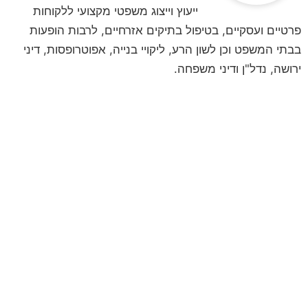
ייעוץ וייצוג משפטי מקצועי ללקוחות
פרטיים ועסקיים, בטיפול בתיקים אזרחיים, לרבות הופעות
בבתי המשפט וכן לשון הרע, ליקויי בנייה, אפוטרופסות, דיני
ירושה, נדל"ן ודיני משפחה.
לקביעת פגישת ייעוץ
השאירו פרטים ונחזור אליכם
**לתשומת ליבכם, הנתונים אשר תמסרו,
נמסרים מתוך רצון טוב וחופשי וכן מתוך
הסכמה וכן השימוש במידע שמסרתם נמסר
לשם בחינה משפטית ראשונית של המקרה
המשפטי/עובדתי שלכם. המידע נמסר אך
ורק למשרד עו"ד ונוטריון חגי אורגד, ולא
יועבר לשום גורם אחר. הנכם רשאים לעיין
במידע האישי, וכן הנכם רשאים לתקן את
המידע האישי וכן למוחקו.**