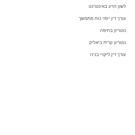
לשון הרע באינטרנט
עורך דין ייפוי כוח מתמשך
נוטריון בחיפה
נוטריון קרית ביאליק
עורך דין ליקויי בניה
צרו איתנו קשר כבר היום:
טל':
077-301-501-1
נייד:
052-8876838
פקס:
077-301-501-2
מייל:
orgadlaw@gmail.com
כתובת:
שד' בן גוריון 63, קריית ביאליק