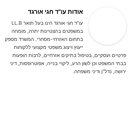
אודות עו"ד חגי אורגד
עו"ד חגי אורגד הינו בעל תואר LL.B
במשפטים בהצטיינות יתרה, מומחה
בתחום האזרחי-מסחרי. המשרד מספק
ייעוץ וייצוג משפטי מקצועי ללקוחות
פרטיים ועסקיים, בטיפול בתיקים אזרחיים, לרבות הופעות
בבתי המשפט וכן לשון הרע, ליקויי בנייה, אפוטרופסות, דיני
ירושה, נדל"ן ודיני משפחה.
לקביעת פגישת ייעוץ
השאירו פרטים ונחזור אליכם
**לתשומת ליבכם, הנתונים אשר תמסרו,
נמסרים מתוך רצון טוב וחופשי וכן מתוך
הסכמה וכן השימוש במידע שמסרתם נמסר