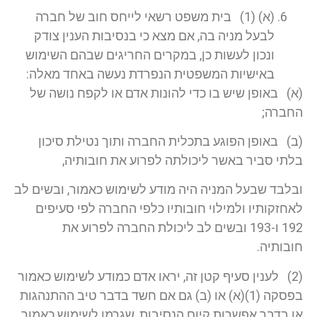
(א) (1) בית משפט רשאי לייחס חוב של חברה
לבעל מניה בה, אם מצא כי בנסיבות הענין צודק
ונכון לעשות כן, במקרים החריגים שבהם השימוש
באישיות המשפטית הנפרדת נעשה באחד מאלה:
(א) באופן שיש בו כדי להונות אדם או לקפח נושה של
החברה;
(ב) באופן הפוגע בתכלית החברה ותוך נטילת סיכון
בלתי סביר באשר ליכולתה לפרוע את חובותיה,
ובלבד שבעל המניה היה מודע לשימוש כאמור, ובשים לב
לאחזקותיו ולמילוי חובותיו כלפי החברה לפי סעיפים
192 ו-193 ובשים לב ליכולת החברה לפרוע את
חובותיה.
(2) לענין סעיף קטן זה, יראו אדם כמודע לשימוש כאמור
בפסקה (1)(א) או (ב) גם אם חשד בדבר טיב ההתנהגות
או בדבר אפשרות קיום הנסיבות, שגרמו לשימוש כאמור,