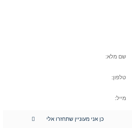
לשם בחינה משפטית ראשונית של המקרה
המשפטי/עובדתי שלכם. המידע נמסר אך
ורק למשרד עו"ד ונוטריון חגי אורגד, ולא
יועבר לשום גורם אחר. הנכם רשאים לעיין
במידע האישי, וכן הנכם רשאים לתקן את
המידע האישי וכן למוחקו.**
כן אני מעוניין שתחזרו אלי