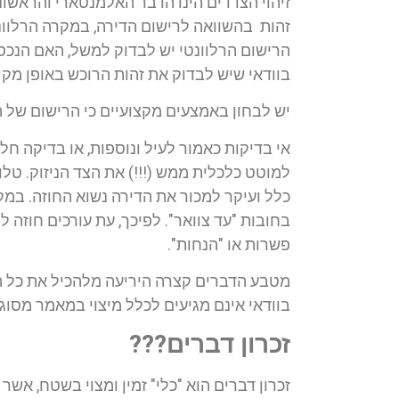
זיהוי הצדדים הינו הדבר האלמנטארי והראשונ
זהות בהשוואה לרישום הדירה, במקרה הרלוונ
הרישום הרלוונטי יש לבדוק למשל, האם הנכס מע
בוודאי שיש לבדוק את זהות הרוכש באופן מקיף
יש לבחון באמצעים מקצועיים כי הרישום של ה
אי בדיקות כאמור לעיל ונוספות, או בדיקה חל
למוטט כלכלית ממש (!!!) את הצד הניזוק. ט
כלל ועיקר למכור את הדירה נשוא החוזה. במק
בחובות "עד צוואר". לפיכך, עת עורכים חוזה 
פשרות או "הנחות".
מטבע הדברים קצרה היריעה מלהכיל את כל 
בוודאי אינם מגיעים לכלל מיצוי במאמר מסוג
זכרון דברים???
זכרון דברים הוא "כלי" זמין ומצוי בשטח, אשר