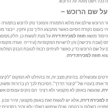
ה ככל וישנו מוטל על הרוכש.
 על שם הרוכש –
 הרוכש שילם את מלוא התמורה והמוכר נתן לרוכש בתמורה חז
הי בעצם נקודת הסיום כאשר מתבצע הליך נכון ותקין. ייבצר מע
 היסוד מושא
חוזה למכירת דירה
על מנת לעשות כן. חלק ממסמכ
ס (שבח ורכישה) והן לרשויות המקומיות (עירייה וועדה מקומי
 על שם הרוכש כדין, כאשר לעיתים רבות לטובת הבנק המלווה
שוא
חוזה למכירת דירה
.
י פרטים ומכשולים. בהינתן מצב זה, זה בהחלט לא המקום "לקיצו
 אותו בעטיו של "קיצור הדרך". הסיבות לכך הן ברורות ופשוט
רה
, שנעשה באופן לא מקצועי ולא רציני הם נזקים עצומים אש
 למכירת דירה
, אלא יש לעשות זאת באופן מקצועי, זהיר ונכון.
 חפצינו בשלום ובבטחה, ואילו שימוש רשלני ולא זהיר במכונית