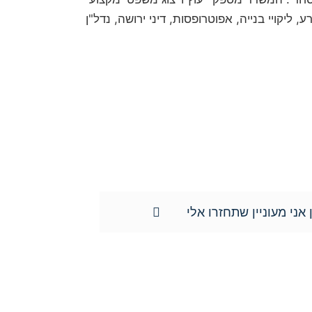
ליקויי בנייה, אפוטרופסות, דיני ירושה, נדל"ן
מה וכן השימוש במידע שמסרתם נמסר לשם
ד ונוטריון חגי אורגד, ולא יועבר לשום
ידע האישי וכן למוחקו.**
 אני מעוניין שתחזרו אלי
צרו איתנו קשר כבר היום: