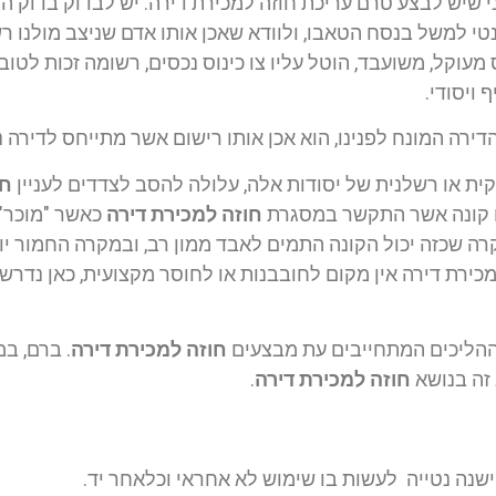
י שיש לבצע טרם עריכת חוזה למכירת דירה. יש לבדוק בדוק 
טי למשל בנסח הטאבו, ולוודא שאכן אותו אדם שניצב מולנו 
וקל, משועבד, הוטל עליו צו כינוס נכסים, רשומה זכות לטובת צ
 ויסודי.
דירה המונח לפנינו, הוא אכן אותו רישום אשר מתייחס לדירה 
קית או רשלנית של יסודות אלה, עלולה להסב לצדדים לעניין
חו
לו קונה אשר התקשר במסגרת
חוזה למכירת דירה
כאשר "מוכר" 
רה שכזה יכול הקונה התמים לאבד ממון רב, ובמקרה החמור יו
למכירת דירה אין מקום לחובבנות או לחוסר מקצועית, כאן נדר
ההליכים המתחייבים עת מבצעים
חוזה למכירת דירה
. ברם, ב
 זה בנושא
חוזה למכירת דירה
.
 ישנה נטייה לעשות בו שימוש לא אחראי וכלאחר יד.