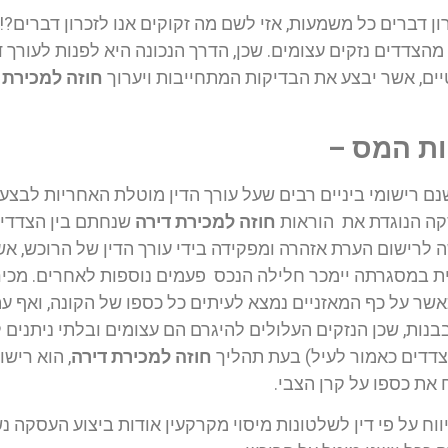
זכרון דברים כל משמעות, אזי לשם מה זקוקים אנו לזכרון דברי
מהצדדים נזקים עצומים. שכן, הדרך הנכונה היא לפנות לעורך 
ים, אשר יבצע את הבדיקות המתחייבות ויערוך
חוזה למכירת 
יות המס –
שנם רישומי ביניים רבים שעל עורך הדין מוטלת האחריות לבצע
סקה הנוגדת את הוראות
חוזה למכירת דירה
שנחתם בין הצדדי
 לרישום הערת אזהרה ומפקידה בידי עורך הדין של הרוכש, א
ת במסגרתה יימכר חלילה הנכס פעמים נוספות לאחרים. מכירת
אשר על כף המאזניים נמצא לעיתים כל כספו של הקונה, ואף עתי
בנות, שכן הנזקים העלולים להיגרם הם עצומים ובלתי ניתנים 
הצדדים כאמור לעיל) בעת תהליך
חוזה למכירת דירה
, הוא ריש
 את כספו על קרן הצבי.
יווח על פי דין לשלטונות מיסוי מקרקעין אודות ביצוע העסקה נ