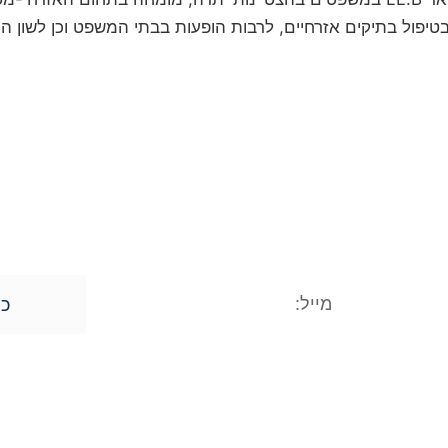
טיפול בתיקים אזרחיים, לרבות הופעות בבתי המשפט וכן לשון הרע, 
לקביעת פגישת ייעוץ
השאירו פרטים ונחזור אליכם
מסרים מתוך רצון טוב וחופשי וכן מתוך הסכ
עובדתי שלכם. המידע נמסר אך ורק למשרד עו"
ין במידע האישי, וכן הנכם רשאים לתקן את המ
כן
מאמרים אחרונים ממשרדינו: