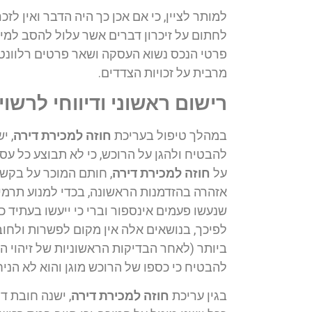
למותר לציין, כי אם אכן כך היה הדבר ואין ל
לחתום על זיכרון דברים אשר עלול להסב למי 
פרטי הנכס נשוא העסקה ושאר פרטים רלוונטי
מרבית על זכויות הצדדים.
רישום ראשוני ודיווחי לרשו
במהלך טיפול בעריכת
חוזה למכירת דירה
, י
להבטיח ולהגן על הרוכש, כי לא תבוצע כל ע
על
חוזה למכירת דירה
, חותם המוכר על בקשה
אזהרה בהזדמנות הראשונה, בכדי למנוע תרמי
שנעשו פעמים אינספור וברי כי ייעשו בעתיד כ
לפיכך, בנושאים אלה אין מקום לפשרות ולחוב
ביותר (לאחר הבדיקות הראשוניות של זיהוי 
להבטיח כי כספו של הרוכש מוגן והוא לא הניח
בגין עריכת
חוזה למכירת דירה
, ישנה חובת ד