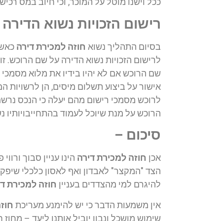
ככל וישנו מוטל על המוכר, וכי חיוב במס רכיש
רישום הזכויות נשוא הדירה
בסיום התהליך נשוא
חוזה למכירת דירה
כאשר
לרישום הזכויות נשוא הדירה על שם הרוכש. זו
שם הרוכש אם לא יהיו בידיו את מלוא מסמכי
אישור על ביצוע תשלום מיסים, הן לרשויות המ
לרוכש מסמכי רישום מהם יעלה כי הנכס נרשם
הרוכש על מנת שיוכל לעמוד בהתחייבויותיו נ
סיכום –
אכן
חוזה למכירת דירה
הינו עניין סבוך ורוו
הצד "המקצר" לאבדון ואף לאסון כלכלי שיפקוד
להיגרם למי מהצדדים בעניין
חוזה למכירת די
אין משמעות הדבר כי יש להימנע מעריכת
חוזה
שימוש מושכל ונבון יוביל אותנו ליעד – מחוז