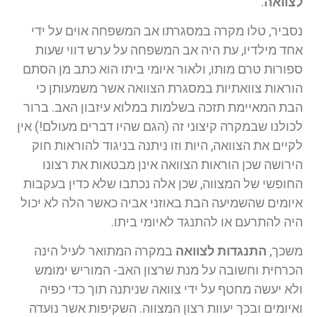
לצוואה
.
נסביר, טלו מקרה במסגרתו אב המשפחה אוים על ידי
אחד מילדיו, עת היה אב המשפחה על ערש דווי שעות
ספורות טרם מותו, ולאור איומי ביתו הוא כתב מן הסתם
הוראות צוואתיות במסגרת הצוואה אשר משמעותן כי
הבת המאיימת תזכה בשלמות במלוא עיזבון האב. ברור
לכולנו שבמקרה קיצוני זה (הגם שהיו דברים מעולם!) אין
לקיים את הצוואה, היות וזו ניתנה בניגוד להוראות חוק
הירושה שכן הוראות הצוואה אינן מבטאות את רצונו
החופשי של המצווה, שכן אלה נכתבו שלא כדין בעקבות
איומים שהשמיעה הבת באוזני אביה כאשר הלה לא יכול
היה להתרעם או להתנגד לאיומי ביתו.
משכך,
התנגדות לצוואה
במקרה המתואר לעיל הינה
הכרחית וחשובה על מנת שרצון האב- המוריש ימומש
ולא יעשה מחטף על ידי צוואה שניתנה תוך כדי כפיה
ואיומים ובכך יעוות רצון המצווה. השקיפות אשר נועדה