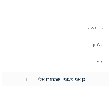
יועבר לשום גורם אחר. הנכם רשאים לעיין
במידע האישי, וכן הנכם רשאים לתקן את
המידע האישי וכן למוחקו.**
כן אני מעוניין שתחזרו אלי