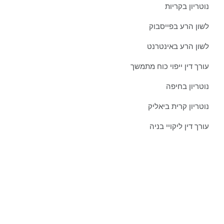
נוטריון בקריות
לשון הרע בפייסבוק
לשון הרע באינטרנט
עורך דין ייפוי כוח מתמשך
נוטריון בחיפה
נוטריון קרית ביאליק
עורך דין ליקויי בניה
צרו איתנו קשר כבר היום:
טל':
077-301-501-1
נייד:
052-8876838
פקס:
077-301-501-2