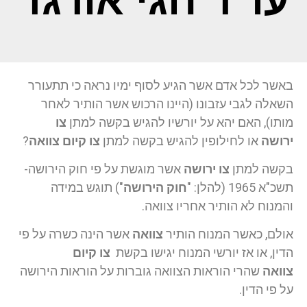
עו"ד חגי אורגד
באשר לכל אדם אשר הגיע לסוף ימיו נראה כי תתעורר
השאלה לגבי עזבונו (היינו הרכוש אשר הותיר לאחר
מותו), האם יהא על יורשיו להגיש בקשה למתן
צו
ירושה
או לחילופין להגיש בקשה למתן
צו קיום צוואה
?
בקשה למתן
צו ירושה
אשר מוגשת על פי חוק הירושה-
תשכ"א 1965 (להלן: "
חוק הירושה
") תוגש במידה
והמנוח לא הותיר אחריו צוואה.
אולם, כאשר המנוח הותיר
צוואה
אשר הינה כשרה על פי
הדין, או אז יורשי המנוח יגישו בקשת
צו קיום
צוואה
שהרי הוראות הצוואה גוברות על הוראות הירושה
על פי הדין.