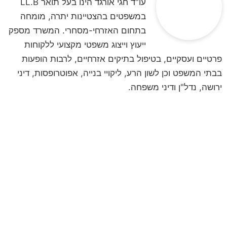
עו"ד חגי אורגד הינו בעל תואר LL.B
במשפטים בהצטיינות יתרה, מומחה
בתחום האזרחי-מסחרי. המשרד מספק
ייעוץ וייצוג משפטי מקצועי ללקוחות
פרטיים ועסקיים, בטיפול בתיקים אזרחיים, לרבות הופעות
בבתי המשפט וכן לשון הרע, ליקויי בנייה, אפוטרופסות, דיני
ירושה, נדל"ן ודיני משפחה.
לקביעת פגישת ייעוץ
השאירו פרטים ונחזור אליכם
**לתשומת ליבכם, הנתונים אשר תמסרו,
נמסרים מתוך רצון טוב וחופשי וכן מתוך
הסכמה וכן השימוש במידע שמסרתם נמסר
לשם בחינה משפטית ראשונית של המקרה
המשפטי/עובדתי שלכם. המידע נמסר אך
ורק למשרד עו"ד ונוטריון חגי אורגד, ולא