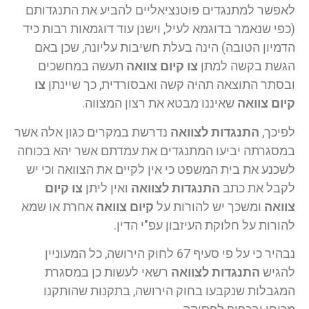
לאפשר למתנגדים פוטנציאליים להביע את התנגדותם
(כפי שנאמר בדוגמא לעיל, וישנן עוד דוגמאות רבות כיד
הדמיון הטובה) הינה בעלת חשיבות עליונה, שכן באם
הגשת בקשה למתן
צו קיום צוואה
תעשה במחשכים
ובסתר התוצאה תהיה קשה ואבסורדית, כך שיינתן
צו
קיום צוואה
שאיננו מבטא את רצון המצווה.
לפיכך,
התנגדות לצוואה
נדרשת במקרים כגון אלה אשר
במסגרתה יביעו המתנגדים את עמדתם אשר יהא בכוחה
לשכנע את בית המשפט כי אין לקיים את הצוואה וכי יש
לקבל את כתב
התנגדות לצוואה
ואין ליתן
צו קיום
צוואה
ומשכך יש להורות על
קיום צוואה
אחרת או שמא
להורות על חלוקת העיזבון עפ"י הדין.
נבהיר כי על פי סעיף 67 לחוק הירושה, כל המעוניין
להגיש
התנגדות לצוואה
רשאי לעשות כן במסגרת
המגבלות שנקבעו בחוק הירושה, בתקנות שהותקנו