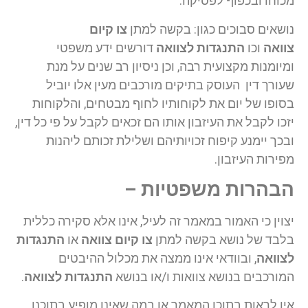
מכוחו ובכפוף לפסיקה.
נושאים סבוכים כגון: בקשה למתן
צו קיום
צוואה
וכו
התנגדות לצוואה
דורשים ידע משפטי
ומיומנות מקצועית רבה, וכן ניסיון רב שנים על מנת
שעורך דין העוסק בתיקים מורכבים מעין אלו יוביל
בסופו של יום את לקוחותיו לחוף מבטחים, והלקוחות
יזכו לקבל את העיזבון אותו הם זכאים לקבל על פי כל דין,
ובכך יימנע קיפוח זכויותיהם ושלילת זכותם ליהנות
מפירות העיזבון.
הבהרות משפטיות –
יצוין כי האמור במאמר זה לעיל, אינו אלא סקירה כללית
בלבד של נושא בקשה למתן
צו קיום צוואה
או
התנגדות
לצוואה
, ובוודאי אינו ממצה את מכלול ההיבטים
המורכבים בנושא צוואות ו/או בנושא
התנגדות לצוואה
.
אין לראות בתוכן המאמר או במה שאינו מופיע בתוכנו