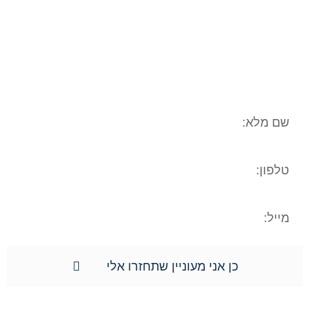
המשפטי/עובדתי שלכם. המידע נמסר אך
ורק למשרד עו"ד ונוטריון חגי אורגד, ולא
יועבר לשום גורם אחר. הנכם רשאים לעיין
במידע האישי, וכן הנכם רשאים לתקן את
המידע האישי וכן למוחקו.**
כן אני מעוניין שתחזרו אלי