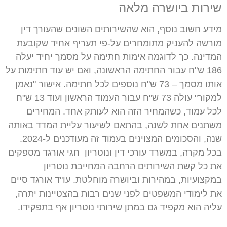
שירות ביושרה מלאה
מידע חשוב נוסף
,
הוא שהשירותים השונים שהעורך דין
מורשה להעניק מתומחרים על-פי תעריף אחיד שקובעת
המדינה. כך לדוגמה אימות חתימה על מסמך יחיד יעלה
186 ש"ח עבור החתימה הראשונה, ואם יש עוד חתימות על
אותו מסמך – 73 ש"ח נוספים לכל חתימה. אישור "נאמן
למקור" עולה 73 ש"ח עבור העמוד הראשון ועוד 13 ש"ח
לכל עמוד, כשהמחיר הזה הוא לעותק אחד. המחירים
משתנים אחת לשנה, בהתאם לשיעור עליית המדד באותה
שנה, והסכומים המצוינים בעמוד זה מעודכנים ל-2024.
בכל מקרה, במשרד עורכי דין ונוטריון חגי אורגד מספקים
את כל קשת השירותים הרחבה המחייבת נוטריון
במקצועיות, במהירות וביושרה מוחלטת. עו"ד אורגד סיים
את לימודי המשפטים לפני שנים רבות בהצטיינות יתרה,
עליה הוא מקפיד גם במתן שירותי נוטריון אף בתפקידו.