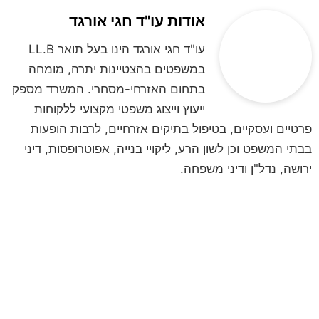
אודות עו"ד חגי אורגד
עו"ד חגי אורגד הינו בעל תואר LL.B
במשפטים בהצטיינות יתרה, מומחה
בתחום האזרחי-מסחרי. המשרד מספק
ייעוץ וייצוג משפטי מקצועי ללקוחות
פרטיים ועסקיים, בטיפול בתיקים אזרחיים, לרבות הופעות
בבתי המשפט וכן לשון הרע, ליקויי בנייה, אפוטרופסות, דיני
ירושה, נדל"ן ודיני משפחה.
לקביעת פגישת ייעוץ
השאירו פרטים ונחזור אליכם
**לתשומת ליבכם, הנתונים אשר תמסרו,
נמסרים מתוך רצון טוב וחופשי וכן מתוך
הסכמה וכן השימוש במידע שמסרתם נמסר
לשם בחינה משפטית ראשונית של המקרה