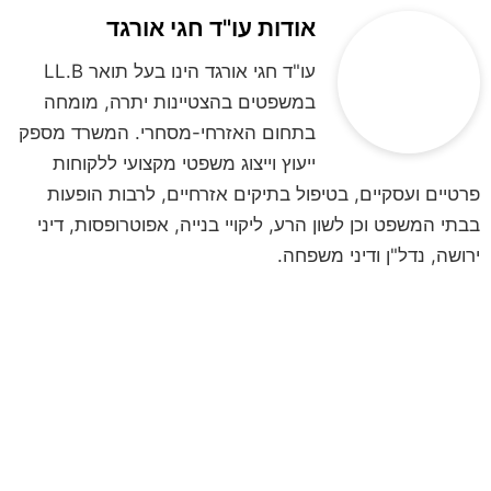
אודות עו"ד חגי אורגד
עו"ד חגי אורגד הינו בעל תואר LL.B
במשפטים בהצטיינות יתרה, מומחה
בתחום האזרחי-מסחרי. המשרד מספק
ייעוץ וייצוג משפטי מקצועי ללקוחות
פרטיים ועסקיים, בטיפול בתיקים אזרחיים, לרבות הופעות
בבתי המשפט וכן לשון הרע, ליקויי בנייה, אפוטרופסות, דיני
ירושה, נדל"ן ודיני משפחה.
לקביעת פגישת ייעוץ
השאירו פרטים ונחזור אליכם
**לתשומת ליבכם, הנתונים אשר תמסרו,
נמסרים מתוך רצון טוב וחופשי וכן מתוך
הסכמה וכן השימוש במידע שמסרתם נמסר
לשם בחינה משפטית ראשונית של המקרה