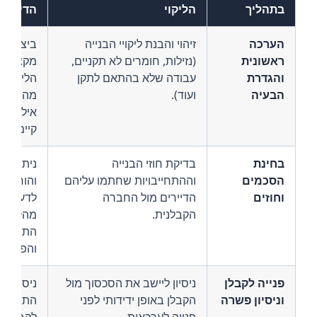
בתהליך
הליקוי
הדין בש
הערכה
זיהוי והבנת ליקויי הבנייה
ביצוע ה
ראשונית
(נזילות, חומרים לא תקניים,
מקצועית
והגדרת
עבודה שלא בהתאם לתקן
הליקויים
הבעיה
ועוד).
מהמומחה
אילו תקל
קיימות ב
בחינת
בדיקת חוזי הבנייה
ניתוח הח
הסכמים
וההתחייבויות שחתמו עליהם
והוראות 
וחוזים
הדיירים מול החברה
לדעת כי
הקבלנית.
מהקבלן 
התיקונים
והפיצויים
פנייה לקבלן
ניסיון ליישב את הסכסוך מול
ניסוח מ
וניסיון פשרה
הקבלן באופן ידידותי לפני
התראה 
פנייה לערכאות.
לקבלן וה