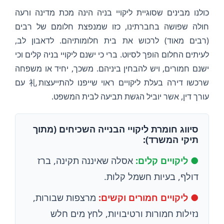
כולנו מבינים שסוגיית ליקויי בניה הינה מכת מדינה ורעה
חולה שפושה בחברתינו, כזו שמנפצת חלומם של רבים
(רבים מאוד) לרכוש את בית חלומותיהם. לדאבון לב,
לעיתים החלום הופך לסיוט. ברי כי ישנם ליקויי בניה קלים וכי
ישנם חמורים, ויש להבחין ביניהם. משכך, יחיד או משפחה
שרכשו דירה בעלת ליקויים ראוי שייפנו להתייעצות礼 עם
עורך דין, אשר יוביל הגשת תביעה לבית המשפט.
סיווג חומרת ליקויי הבנייה השכיחים (מתוך
תיקי המשרד):
● ליקויים קלים:
אסלה שאיננה תקינה, ברז
דולף, בעיות חשמל קלות.
● ליקויים חמורים וקשים:
מרצפות שבורות,
נזילות חמורות ורטיבויות, לחץ מים חלש