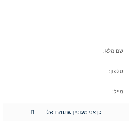
המשפטי/עובדתי שלכם. המידע נמסר אך
ורק למשרד עו"ד ונוטריון חגי אורגד, ולא
יועבר לשום גורם אחר. הנכם רשאים לעיין
במידע האישי, וכן הנכם רשאים לתקן את
המידע האישי וכן למוחקו.**
כן אני מעוניין שתחזרו אלי