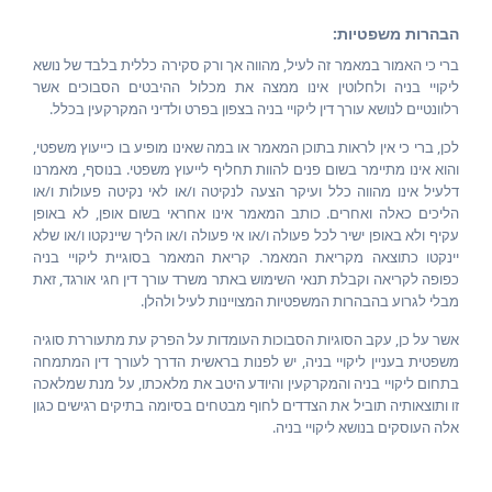
הבהרות משפטיות:
ברי כי האמור במאמר זה לעיל, מהווה אך ורק סקירה כללית בלבד של נושא
ליקויי בניה ולחלוטין אינו ממצה את מכלול ההיבטים הסבוכים אשר
רלוונטיים לנושא עורך דין ליקויי בניה בצפון בפרט ולדיני המקרקעין בכלל.
לכן, ברי כי אין לראות בתוכן המאמר או במה שאינו מופיע בו כייעוץ משפטי,
והוא אינו מתיימר בשום פנים להוות תחליף לייעוץ משפטי. בנוסף, מאמרנו
דלעיל אינו מהווה כלל ועיקר הצעה לנקיטה ו/או לאי נקיטה פעולות ו/או
הליכים כאלה ואחרים. כותב המאמר אינו אחראי בשום אופן, לא באופן
עקיף ולא באופן ישיר לכל פעולה ו/או אי פעולה ו/או הליך שיינקטו ו/או שלא
יינקטו כתוצאה מקריאת המאמר. קריאת המאמר בסוגיית ליקויי בניה
כפופה לקריאה וקבלת תנאי השימוש באתר משרד עורך דין חגי אורגד, זאת
מבלי לגרוע בהבהרות המשפטיות המצויינות לעיל ולהלן.
אשר על כן, עקב הסוגיות הסבוכות העומדות על הפרק עת מתעוררת סוגיה
משפטית בעניין ליקויי בניה, יש לפנות בראשית הדרך לעורך דין המתמחה
בתחום ליקויי בניה והמקרקעין והיודע היטב את מלאכתו, על מנת שמלאכה
זו ותוצאותיה תוביל את הצדדים לחוף מבטחים בסיומה בתיקים רגישים כגון
אלה העוסקים בנושא ליקויי בניה.