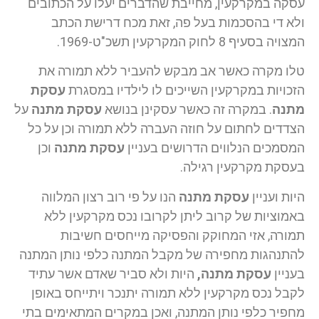
עסקה במקרקעין, מחייבת שהדברים יעלו על הכתובים
ולא די בהסכמות בעל פה, זאת מכח דרישת הכתב
המצויה בסעיף 8 לחוק המקרקעין תשכ"ט-1969.
טלו מקרה כאשר אב מבקש להעביר ללא תמורה את
הזכויות במקרקעין השייכים לו לילדיו במסגרת
עסקת
מתנה
. במקרה זה כאשר עסקינן בנושא
עסקת מתנה
על
הצדדים לחתום על חוזה העברה ללא תמורה וכן על כל
המסמכים הנלווים הדרושים בעניין
עסקת מתנה
וכן
בעסקת מקרקעין רגילה.
היות ועניין
עסקת מתנה
הנו על פי רוב רצון המלווה
באמוציות של קרוב ליתן לקרובו נכס מקרקעין ללא
תמורה, אזי המחוקק והפסיקה מייחסים חשיבות
להתנהגות מחפירה של מקבל המתנה כלפי נותן המתנה
בעניין
עסקת מתנה,
היות ולא סביר שאדם אשר עתיד
לקבל נכס מקרקעין ללא תמורה יתנכר ויתייחס באופן
מחפיר כלפי נותן המתנה, ואכן במקרים המתאימים בתי