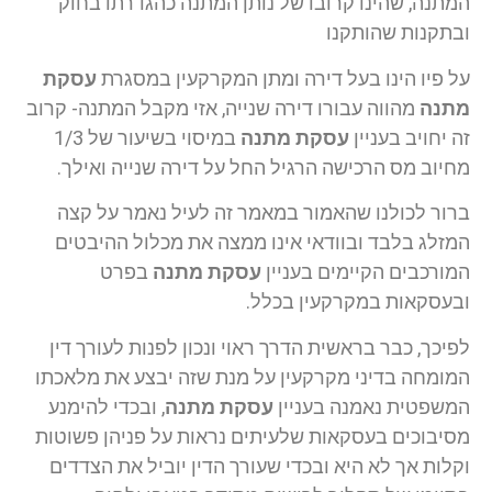
המתנה, שהינו קרובו של נותן המתנה כהגדרתו בחוק
ובתקנות שהותקנו
על פיו הינו בעל דירה ומתן המקרקעין במסגרת
עסקת
מתנה
מהווה עבורו דירה שנייה, אזי מקבל המתנה- קרוב
זה יחויב בעניין
עסקת מתנה
במיסוי בשיעור של 1/3
מחיוב מס הרכישה הרגיל החל על דירה שנייה ואילך.
ברור לכולנו שהאמור במאמר זה לעיל נאמר על קצה
המזלג בלבד ובוודאי אינו ממצה את מכלול ההיבטים
המורכבים הקיימים בעניין
עסקת מתנה
בפרט
ובעסקאות במקרקעין בכלל.
לפיכך, כבר בראשית הדרך ראוי ונכון לפנות לעורך דין
המומחה בדיני מקרקעין על מנת שזה יבצע את מלאכתו
המשפטית נאמנה בעניין
עסקת מתנה
, ובכדי להימנע
מסיבוכים בעסקאות שלעיתים נראות על פניהן פשוטות
וקלות אך לא היא ובכדי שעורך הדין יוביל את הצדדים