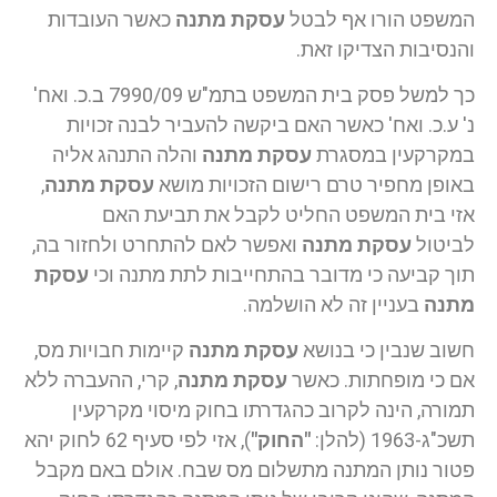
המשפט הורו אף לבטל
עסקת מתנה
כאשר העובדות
והנסיבות הצדיקו זאת.
כך למשל פסק בית המשפט בתמ"ש 7990/09 ב.כ. ואח'
נ' ע.כ. ואח' כאשר האם ביקשה להעביר לבנה זכויות
במקרקעין במסגרת
עסקת מתנה
והלה התנהג אליה
באופן מחפיר טרם רישום הזכויות מושא
עסקת מתנה
,
אזי בית המשפט החליט לקבל את תביעת האם
לביטול
עסקת מתנה
ואפשר לאם להתחרט ולחזור בה,
תוך קביעה כי מדובר בהתחייבות לתת מתנה וכי
עסקת
מתנה
בעניין זה לא הושלמה.
חשוב שנבין כי בנושא
עסקת מתנה
קיימות חבויות מס,
אם כי מופחתות. כאשר
עסקת מתנה
, קרי, ההעברה ללא
תמורה, הינה לקרוב כהגדרתו בחוק מיסוי מקרקעין
תשכ"ג-1963 (להלן:
"החוק"
), אזי לפי סעיף 62 לחוק יהא
פטור נותן המתנה מתשלום מס שבח. אולם באם מקבל