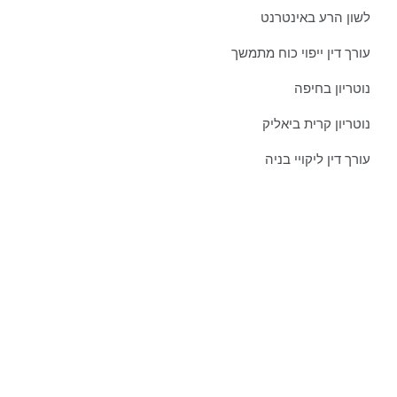
לשון הרע באינטרנט
עורך דין ייפוי כוח מתמשך
נוטריון בחיפה
נוטריון קרית ביאליק
עורך דין ליקויי בניה
צרו איתנו קשר כבר היום:
טל':
077-301-501-1
נייד:
052-8876838
פקס:
077-301-501-2
מייל:
orgadlaw@gmail.com
כתובת:
שד' בן גוריון 63, קריית ביאליק