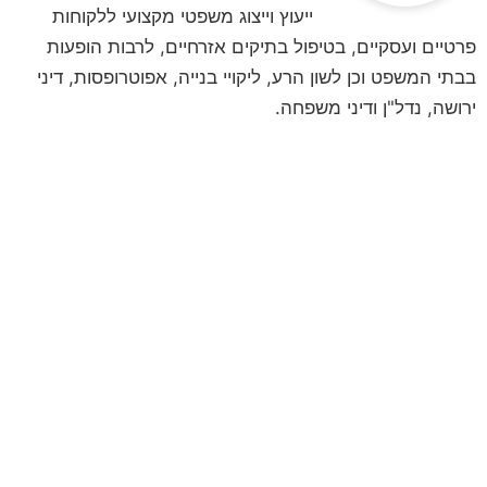
ייעוץ וייצוג משפטי מקצועי ללקוחות
פרטיים ועסקיים, בטיפול בתיקים אזרחיים, לרבות הופעות
בבתי המשפט וכן לשון הרע, ליקויי בנייה, אפוטרופסות, דיני
ירושה, נדל"ן ודיני משפחה.
לקביעת פגישת ייעוץ
השאירו פרטים ונחזור אליכם
**לתשומת ליבכם, הנתונים אשר תמסרו,
נמסרים מתוך רצון טוב וחופשי וכן מתוך
הסכמה וכן השימוש במידע שמסרתם נמסר
לשם בחינה משפטית ראשונית של המקרה
המשפטי/עובדתי שלכם. המידע נמסר אך
ורק למשרד עו"ד ונוטריון חגי אורגד, ולא
יועבר לשום גורם אחר. הנכם רשאים לעיין
במידע האישי, וכן הנכם רשאים לתקן את
המידע האישי וכן למוחקו.**