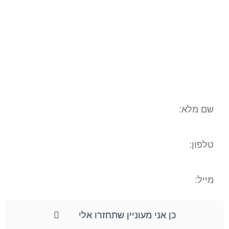
הסכמה וכן השימוש במידע שמסרתם נמסר
לשם בחינה משפטית ראשונית של המקרה
המשפטי/עובדתי שלכם. המידע נמסר אך
ורק למשרד עו"ד ונוטריון חגי אורגד, ולא
יועבר לשום גורם אחר. הנכם רשאים לעיין
במידע האישי, וכן הנכם רשאים לתקן את
המידע האישי וכן למוחקו.**
כן אני מעוניין שתחזרו אלי