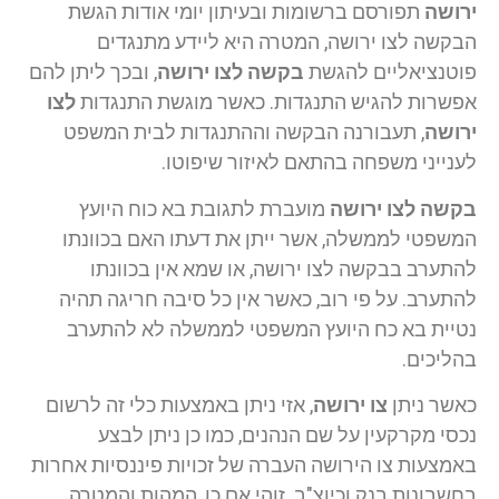
ירושה
תפורסם ברשומות ובעיתון יומי אודות הגשת
הבקשה לצו ירושה, המטרה היא ליידע מתנגדים
פוטנציאליים להגשת
בקשה לצו ירושה
, ובכך ליתן להם
אפשרות להגיש התנגדות. כאשר מוגשת התנגדות
לצו
ירושה
, תעבורנה הבקשה וההתנגדות לבית המשפט
לענייני משפחה בהתאם לאיזור שיפוטו.
בקשה לצו ירושה
מועברת לתגובת בא כוח היועץ
המשפטי לממשלה, אשר ייתן את דעתו האם בכוונתו
להתערב בבקשה לצו ירושה, או שמא אין בכוונתו
להתערב. על פי רוב, כאשר אין כל סיבה חריגה תהיה
נטיית בא כח היועץ המשפטי לממשלה לא להתערב
בהליכים.
כאשר ניתן
צו ירושה
, אזי ניתן באמצעות כלי זה לרשום
נכסי מקרקעין על שם הנהנים, כמו כן ניתן לבצע
באמצעות צו הירושה העברה של זכויות פיננסיות אחרות
בחשבונות בנק וכיוצ"ב. זוהי אם כן, המהות והמטרה