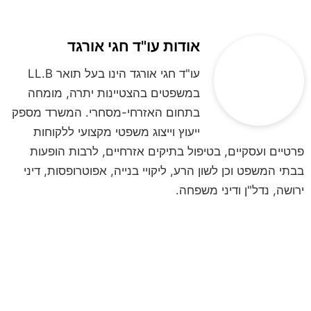
אודות עו"ד חגי אורגד
עו"ד חגי אורגד הינו בעל תואר LL.B
במשפטים בהצטיינות יתרה, מומחה
בתחום האזרחי-מסחרי. המשרד מספק
ייעוץ וייצוג משפטי מקצועי ללקוחות
פרטיים ועסקיים, בטיפול בתיקים אזרחיים, לרבות הופעות
בבתי המשפט וכן לשון הרע, ליקויי בנייה, אפוטרופסות, דיני
ירושה, נדל"ן ודיני משפחה.
לקביעת פגישת ייעוץ
השאירו פרטים ונחזור אליכם
**לתשומת ליבכם, הנתונים אשר תמסרו,
נמסרים מתוך רצון טוב וחופשי וכן מתוך