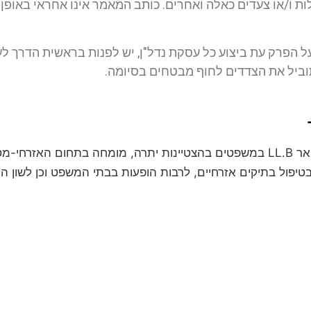
ות ו/או צעדים כאלה ואחרים. כותב המאמר אינו אחראי באופן ע
ל הפרק עת ביצוע כל עסקת נדל"ן, יש לפנות בראשית הדרך לע
וביל את הצדדים לחוף מבטחים בסיומה.
עו"ד חגי אורגד הינו בעל תואר LL.B במשפטים בהצטיינות יתרה, מומחה בת
טיפול בתיקים אזרחיים, לרבות הופעות בבתי המשפט וכן לשון הרע, 
לקביעת פגישת ייעוץ
השאירו פרטים ונחזור אליכם
מסרים מתוך רצון טוב וחופשי וכן מתוך הסכ
עובדתי שלכם. המידע נמסר אך ורק למשרד עו"