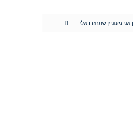
ידע האישי וכן למוחקו.**
 אני מעוניין שתחזרו אלי
צרו איתנו קשר כבר היום:
טל':
077-301-501-1
נייד:
052-8876838
פקס:
077-301-501-2
מייל:
orgadlaw@gmail.com
כתובת:
שד' בן גוריון 63, קריית ביאליק