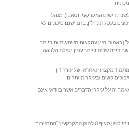
כונית.
לשכת רישום המקרקעין (טאבו), מנהל
ונים בעסקת נדל"ן, ברם ישנם סיכונים לא
"ן כאמור, הינן עסקאות משמעותיות ביותר
ישת דירה שכיח ביותר עניין נטילת הלוואה
 מתמיד מקצועי ואחראי של עורך דין
וכים קשים ובעיקר מיותרים.
מר זה על עיקרי הדברים אשר בוודאי אינם
משרדי לחלוטין אינו ממליץ לחתום על זכרון דברים בטרם נחתם חוזה מקרקעין מהסיבות שתפורטנה להלן. זוהי לשון סעיף 8 לחוק המקרקעין: "התחייבות