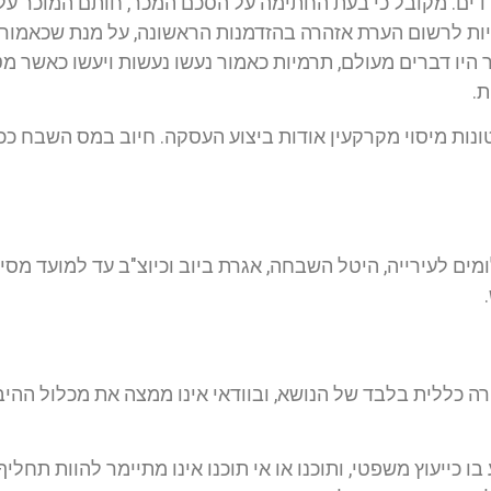
דים. מקובל כי בעת החתימה על הסכם המכר, חותם המוכר על
יות לרשום הערת אזהרה בהזדמנות הראשונה, על מנת שכאמור 
בר היו דברים מעולם, תרמיות כאמור נעשו נעשות ויעשו כאשר 
ת.
ונות מיסוי מקרקעין אודות ביצוע העסקה. חיוב במס השבח ככל
ומים לעירייה, היטל השבחה, אגרת ביוב וכיוצ"ב עד למועד מסיר
קירה כללית בלבד של הנושא, ובוודאי אינו ממצה את מכלול הה
 כייעוץ משפטי, ותוכנו או אי תוכנו אינו מתיימר להוות תחליף 