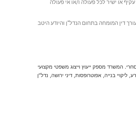
קיף או ישיר לכל פעולה ו/או אי פעולה
ורך דין המומחה בתחום הנדל"ן והיודע היטב
חום האזרחי-מסחרי. המשרד מספק ייעוץ וייצוג משפטי מקצועי
ליקויי בנייה, אפוטרופסות, דיני ירושה, נדל"ן
מה וכן השימוש במידע שמסרתם נמסר לשם
ד ונוטריון חגי אורגד, ולא יועבר לשום