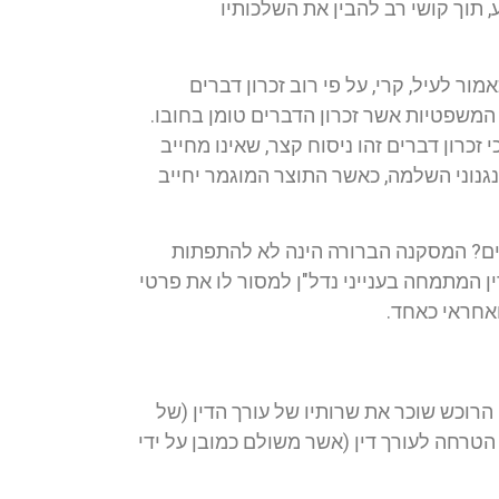
 תוך קושי רב להבין את השלכותיו
ול מהציבור אינו מבין את משמעותו של זכרון הדברים ואינו מודע למשמעויותיו מכח הוראות סעיף 8 כאמור לעיל, קרי, על פי רוב זכרון דברים
 המשפטיות אשר זכרון הדברים טומן בחובו.
כרון דברים זהו ניסוח קצר, שאינו מחייב
נגנוני השלמה, כאשר התוצר המוגמר יחייב
דברים? המסקנה הברורה הינה לא להתפתות
ן המתמחה בענייני נדל"ן למסור לו את פרטי
ואחראי כאחד.
רוכש שוכר את שרותיו של עורך הדין (של
הטרחה לעורך דין (אשר משולם כמובן על ידי