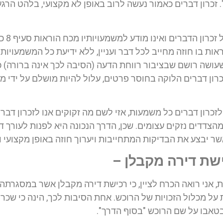
רון דברים כאמור נעשה לרוב באופן לא מקצועי, בלהט הרגע,
חלק גד
ות בו חוזה מחייב לכל דבר ועניין, ללא ידיעת כל המשמעויות
עושה רושם שבציבור רווחת הדעה (הסיבה לכך אינה ברורה) כי ז
זכרון דברים הלוקה בחוסר פרטים, עלול להיות מושלם על ידי מ
ן לזכרון דברים כל משמעות, אזי לשם מה זקוקים אנו לזכרון 
צדדים נזקים עצומים. שכן, הדרך הנכונה היא לפנות לעורך די
ר יבצע את הבדיקות המתחייבות ויערוך חוזה באופן מקצועי 
שת דירה מקבלן –
אני רואה הכרח לציין, כי רכישת דירה מקבלן אשר במסגרתה ה
על מכלול הזכויות של הרוכש. אחת הסיבות לכך, הינה כי שכר 
בטאבו על שם הרוכש "בסוף הדרך".