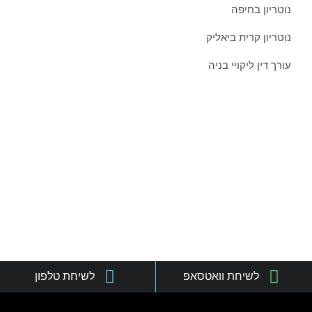
נוטריון בחיפה
נוטריון קרית ביאליק
עורך דין ליקויי בניה
צרו איתנו קשר כבר היום:
טל':
077-301-501-1
נייד:
052-8876838
פקס:
077-301-501-2
מייל:
orgadlaw@gmail.com
כתובת:
שד' בן גוריון 63, קריית ביאליק
לשיחת וואטסאפ
לשיחת טלפון