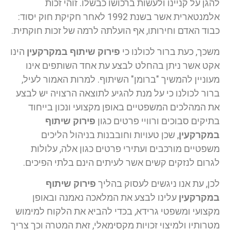
להגן על קניינו ולעשות ברכושו כבשלו. זוהי זכות
אלמנטארית אשר בשנת 1992 לאחר חקיקת חוק יסוד:
כבוד האדם וחירותו, אף הועלתה לרמה של זכות חוקתית.
משכך, כעת ברור לכולנו כי
פירוק שיתוף במקרקעין
הינו
אקט אשר ניתן בהחלט לבצע עת אחד השותפים אינו
מעוניין להמשיך "ברומן" השיתוף. למרות האמור לעיל,
ברור לכולנו כי על מנת להגיע לתוצאה הרצויה יש לבצע
את המהלכים המשפטיים באופן מקצועי ונכון בייחוד
בתיקים סבוכים ורוויי פרטים כגון
פירוק שיתוף
במקרקעין
, שכן טעויות וחובבנות בניהול הליכים
משפטיים מורכבים ועתירי פרטים כגון אלה, עלולות
לגרום לנזקים קשים אשר לעיתים הינם בלתי הפיכים.
לכן, עת אנו ניגשים לעסוק בהליך
פירוק שיתוף
במקרקעין
עלינו לבצע את המלאכה נאמנה ובאופן
מקצועי ומשפטי גרידא, בכדי להביא את הלקוח למימוש
מטרותיו ולמיצוי זכויות מקסימאלי, זאת המטרה וכך צריך