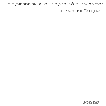
בבתי המשפט וכן לשון הרע, ליקויי בנייה, אפוטרופסות, דיני
ירושה, נדל"ן ודיני משפחה.
לקביעת פגישת ייעוץ
השאירו פרטים ונחזור אליכם
**לתשומת ליבכם, הנתונים אשר תמסרו,
נמסרים מתוך רצון טוב וחופשי וכן מתוך
הסכמה וכן השימוש במידע שמסרתם נמסר
לשם בחינה משפטית ראשונית של המקרה
המשפטי/עובדתי שלכם. המידע נמסר אך
ורק למשרד עו"ד ונוטריון חגי אורגד, ולא
יועבר לשום גורם אחר. הנכם רשאים לעיין
במידע האישי, וכן הנכם רשאים לתקן את
המידע האישי וכן למוחקו.**