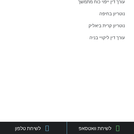
עורך דין ייפוי כוח מתמשך
נוטריון בחיפה
נוטריון קרית ביאליק
עורך דין ליקויי בניה
צרו איתנו קשר כבר היום:
טל':
077-301-501-1
נייד:
052-8876838
פקס:
077-301-501-2
מייל:
orgadlaw@gmail.com
כתובת:
שד' בן גוריון 63, קריית ביאליק
לשיחת וואטסאפ
לשיחת טלפון