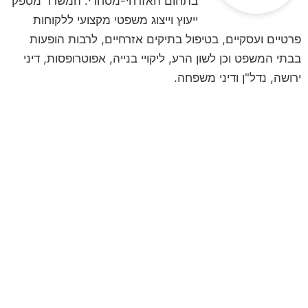
בתחום האזרחי-מסחרי. המשרד מספק
ייעוץ וייצוג משפטי מקצועי ללקוחות
פרטיים ועסקיים, בטיפול בתיקים אזרחיים, לרבות הופעות
בבתי המשפט וכן לשון הרע, ליקויי בנייה, אפוטרופסות, דיני
ירושה, נדל"ן ודיני משפחה.
לקביעת פגישת ייעוץ
השאירו פרטים ונחזור אליכם
**לתשומת ליבכם, הנתונים אשר תמסרו,
נמסרים מתוך רצון טוב וחופשי וכן מתוך
הסכמה וכן השימוש במידע שמסרתם נמסר
לשם בחינה משפטית ראשונית של המקרה
המשפטי/עובדתי שלכם. המידע נמסר אך
ורק למשרד עו"ד ונוטריון חגי אורגד, ולא
יועבר לשום גורם אחר. הנכם רשאים לעיין
במידע האישי, וכן הנכם רשאים לתקן את
המידע האישי וכן למוחקו.**