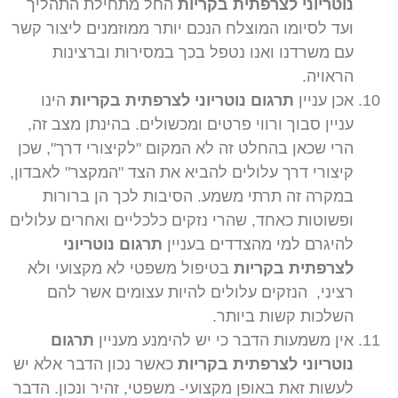
נוטריוני לצרפתית בקריות
החל מתחילת התהליך
ועד לסיומו המוצלח הנכם יותר ממוזמנים ליצור קשר
עם משרדנו ואנו נטפל בכך במסירות וברצינות
הראויה.
אכן עניין
תרגום נוטריוני לצרפתית בקריות
הינו
עניין סבוך ורווי פרטים ומכשולים. בהינתן מצב זה,
הרי שכאן בהחלט זה לא המקום "לקיצורי דרך", שכן
קיצורי דרך עלולים להביא את הצד "המקצר" לאבדון,
במקרה זה תרתי משמע. הסיבות לכך הן ברורות
ופשוטות כאחד, שהרי נזקים כלכליים ואחרים עלולים
להיגרם למי מהצדדים בעניין
תרגום נוטריוני
לצרפתית בקריות
בטיפול משפטי לא מקצועי ולא
רציני, הנזקים עלולים להיות עצומים אשר להם
השלכות קשות ביותר.
אין משמעות הדבר כי יש להימנע מעניין
תרגום
נוטריוני לצרפתית בקריות
כאשר נכון הדבר אלא יש
לעשות זאת באופן מקצועי- משפטי, זהיר ונכון. הדבר