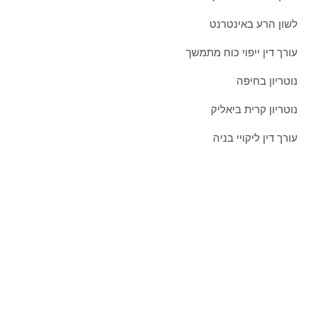
לשון הרע באינטרנט
עורך דין ייפוי כוח מתמשך
נוטריון בחיפה
נוטריון קרית ביאליק
עורך דין ליקויי בניה
צרו איתנו קשר כבר היום:
טל':
077-301-501-1
נייד:
052-8876838
פקס:
077-301-501-2
מייל:
orgadlaw@gmail.com
כתובת:
שד' בן גוריון 63, קריית ביאליק