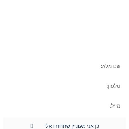
נמסרים מתוך רצון טוב וחופשי וכן מתוך
הסכמה וכן השימוש במידע שמסרתם נמסר
לשם בחינה משפטית ראשונית של המקרה
המשפטי/עובדתי שלכם. המידע נמסר אך
ורק למשרד עו"ד ונוטריון חגי אורגד, ולא
יועבר לשום גורם אחר. הנכם רשאים לעיין
במידע האישי, וכן הנכם רשאים לתקן את
המידע האישי וכן למוחקו.**
כן אני מעוניין שתחזרו אלי