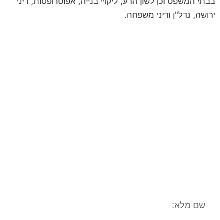
בבתי המשפט וכן לשון הרע, ליקויי בנייה, אפוטרופסות, דיני
ירושה, נדל"ן ודיני משפחה.
לקביעת פגישת ייעוץ
השאירו פרטים ונחזור אליכם
**לתשומת ליבכם, הנתונים אשר תמסרו,
נמסרים מתוך רצון טוב וחופשי וכן מתוך
הסכמה וכן השימוש במידע שמסרתם נמסר
לשם בחינה משפטית ראשונית של המקרה
המשפטי/עובדתי שלכם. המידע נמסר אך
ורק למשרד עו"ד ונוטריון חגי אורגד, ולא
יועבר לשום גורם אחר. הנכם רשאים לעיין
במידע האישי, וכן הנכם רשאים לתקן את
המידע האישי וכן למוחקו.**