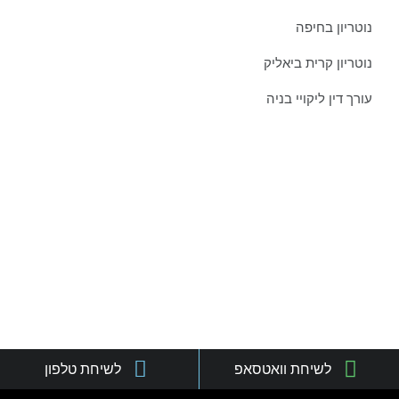
נוטריון בחיפה
נוטריון קרית ביאליק
עורך דין ליקויי בניה
צרו איתנו קשר כבר היום:
טל':
077-301-501-1
נייד:
052-8876838
פקס:
077-301-501-2
מייל:
orgadlaw@gmail.com
כתובת:
שד' בן גוריון 63, קריית ביאליק
לשיחת וואטסאפ
לשיחת טלפון