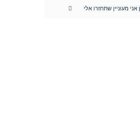
 אני מעוניין שתחזרו אלי
צרו איתנו קשר כבר היום:
טל':
077-301-501-1
נייד:
052-8876838
פקס:
077-301-501-2
מייל:
orgadlaw@gmail.com
כתובת:
שד' בן גוריון 63, קריית ביאליק