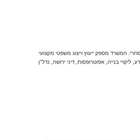
חום האזרחי-מסחרי. המשרד מספק ייעוץ וייצוג משפטי מקצועי
ליקויי בנייה, אפוטרופסות, דיני ירושה, נדל"ן
מה וכן השימוש במידע שמסרתם נמסר לשם
ד ונוטריון חגי אורגד, ולא יועבר לשום
ידע האישי וכן למוחקו.**