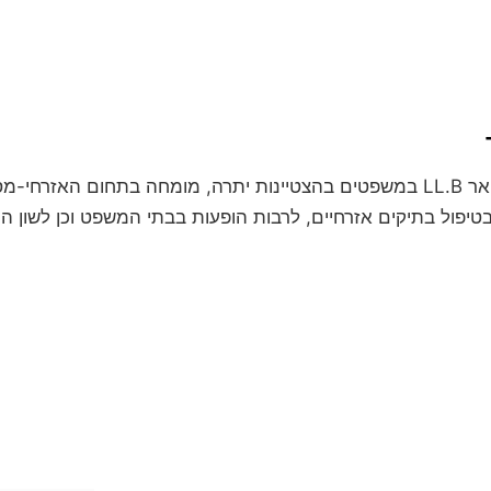
עו"ד חגי אורגד הינו בעל תואר LL.B במשפטים בהצטיינות יתרה, מומחה בת
טיפול בתיקים אזרחיים, לרבות הופעות בבתי המשפט וכן לשון הרע, 
לקביעת פגישת ייעוץ
השאירו פרטים ונחזור אליכם
מסרים מתוך רצון טוב וחופשי וכן מתוך הסכ
עובדתי שלכם. המידע נמסר אך ורק למשרד עו"
ין במידע האישי, וכן הנכם רשאים לתקן את המ