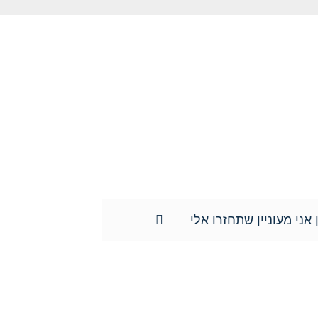
מה וכן השימוש במידע שמסרתם נמסר לשם
ד ונוטריון חגי אורגד, ולא יועבר לשום
ידע האישי וכן למוחקו.**
 אני מעוניין שתחזרו אלי
צרו איתנו קשר כבר היום: