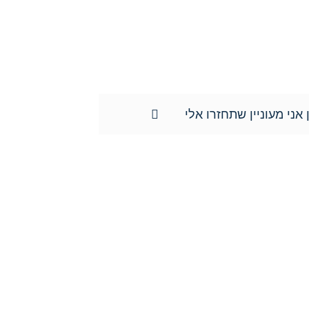
מה וכן השימוש במידע שמסרתם נמסר לשם
ד ונוטריון חגי אורגד, ולא יועבר לשום
ידע האישי וכן למוחקו.**
 אני מעוניין שתחזרו אלי
צרו איתנו קשר כבר היום:
טל':
077-301-501-1
נייד:
052-8876838
פקס:
077-301-501-2