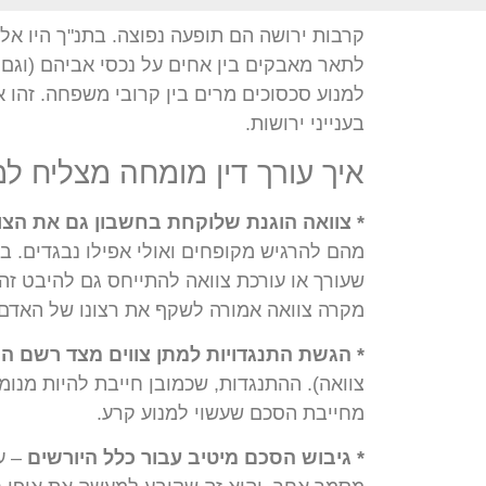
קרבות ירושה הם תופעה נפוצה. בתנ"ך היו אל
לתאר מאבקים בין אחים על נכסי אביהם (וגם 
למנוע סכסוכים מרים בין קרובי משפחה. זהו א
בענייני ירושות.
איך עורך דין מומחה מצליח למ
* צוואה הוגנת שלוקחת בחשבון גם את ה
מהם להרגיש מקופחים ואולי אפילו נבגדים. בהת
שעורך או עורכת צוואה להתייחס גם להיבט זה
מקרה צוואה אמורה לשקף את רצונו של האדם-
* הגשת התנגדויות למתן צווים מצד רשם
הי
צוואה). ההתנגדות, שכמובן חייבת להיות מנומ
מחייבת הסכם שעשוי למנוע קרע.
* גיבוש הסכם מיטיב עבור כלל היורשים
– עו