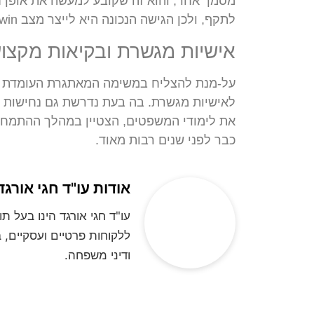
מסמך אחר, והוא זה שקובע למעשה את אופן ח
לתקף, ולכן הגישה הנכונה היא לייצר מצב win-win אמיתי, כזה שגם ימזער את הסיכון לסכסוך ממושך וקרע בלתי הפיך.
אישיות מגשרת ובקיאות מקצוע
על-מנת להצליח במשימה המאתגרת העומדת בפנ
לאישיות מגשרת. בה בעת נדרשת גם נחישות ע
את לימודי המשפטים, הצטיין במהלך ההתמחות
כבר לפני שנים רבות מאוד.
אודות עו"ד חגי אורגד
ללקוחות פרטיים ועסקיים, ב
ודיני משפחה.