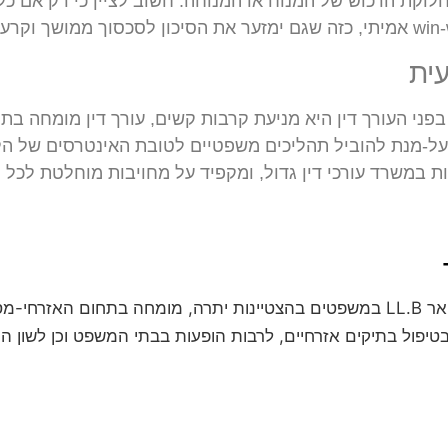
לוקת הרכוש של המנוח או המנוחה. חשוב לציין כי רק אם כ
ית
י העורך דין היא מניעת קרבות קשים, עורך דין מומחה בתח
ל-מנת להוביל תהליכים משפטיים לטובת האינטרסים של הלקו
 במשרד עורכי דין גדול, ומקפיד על מחויבות מוחלטת לכל
עו"ד חגי אורגד הינו בעל תואר LL.B במשפטים בהצטיינות יתרה, מומחה בת
טיפול בתיקים אזרחיים, לרבות הופעות בבתי המשפט וכן לשון הרע, 
לקביעת פגישת ייעוץ